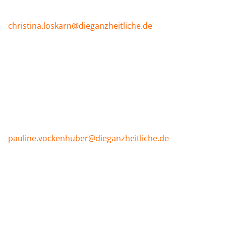
Immer Donnerstag, 17:40 – 18:40 Uhr
Anmelden unter:
christina.loskarn@dieganzheitliche.de
Neue Ying-Yoga Kurse
mit Pauline
Vockenhuber ab April
Entspannt in das Wochenende
Immer Freitag, Beginn 15:30
Anmelden unter:
pauline.vockenhuber@dieganzheitliche.de
Neue Präventionskurse bei Pauline
Vockenhuber im September
Ab 18.9., freitags:
Hatha-Yoga, 14:00 Uhr
Hatha-Yoga + Yoga Nidra, 15:30 Uhr