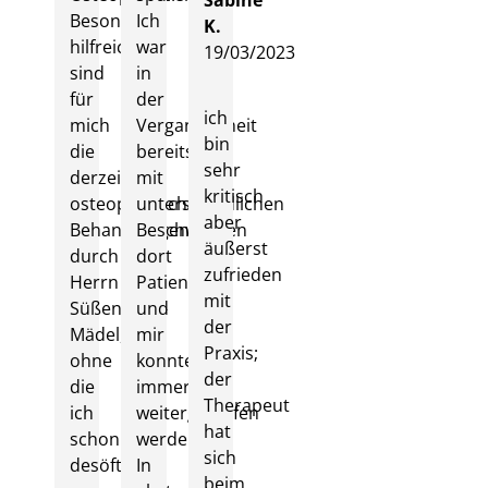
Sabine
Besonders
Ich
K.
hilfreich
war
19/03/2023
sind
in
für
der
ich
mich
Vergangenheit
bin
die
bereits
sehr
derzeitigen
mit
kritisch
osteopathischen
unterschiedlichen
aber
Behandlungen
Beschwerden
äußerst
durch
dort
zufrieden
Herrn
Patientin
mit
Süßenbach-
und
der
Mädel,
mir
Praxis;
ohne
konnte
der
die
immer
Therapeut
ich
weitergeholfen
hat
schon
werden.
sich
desöfteren
In
beim