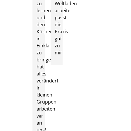
zu
Weltladen
lernen
arbeite
und
passt
den
die
Körper
Praxis
in
gut
Einklang
zu
zu
mir
bringen
hat
alles
verändert.
In
kleinen
Gruppen
arbeiten
wir
an
uns!