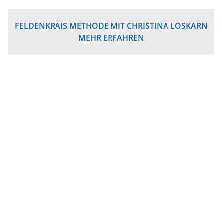
FELDENKRAIS METHODE MIT CHRISTINA LOSKARN
MEHR ERFAHREN
News:
Unser WhatsApp Kanal für Infos rund
ums Thema Kurse
Folge unserem Kanal indem du den QR-Code mit
deinem Smartphone scannst
+++
Ab sofort können Sie bei uns