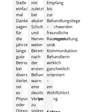
Stelle
mir
Empfang
einfach
zuletzt
bis
mal
bei
zur
Danke
akuten
Behandlungsliege
sagen
Schulterbeschwerden
–
für
und
freundliche
die
Nervenschmerzen
Raumgestaltung
jahrzehnte
weiterhelfen.
und
lange
Bereits
Kommunikation.
gute
nach
Behandlerin
Betreuung
der
wirklich
bei
ersten
ganzheitlich
diversen
Behandlung
orientiert
Verletzungen,
war
–
sei
eine
ein
es
deutliche
Wohlfühlort
Physiotherapie
Verbesserung
oder
zu
Osteopathie.
spüren.