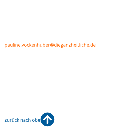
Lymph-Aktiv-Yoga, 17:00 Uhr
Ab 21.9., montags:
Hatha-Yoga, 18:40 Uhr
Yoga für einen guten Schlaf, 20:00 Uhr
Mehr Infos unter Kurse und Anmelden unter:
pauline.vockenhuber@dieganzheitliche.de
Schnelle Terminvergabe durch neue
Kolleginnen
Wir freuen uns die Kolleginnen Frau Christina Loskarn
und Johanna Eisele neu im Team zu haben. Dadurch
können wir kurzfristiger Termine für Physiotherapie
vergeben.
zurück nach oben