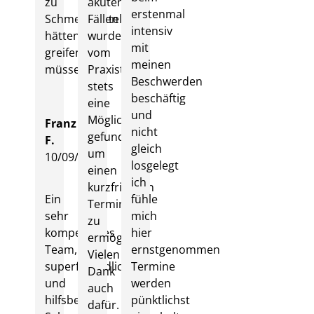
zu
akuten
erstenmal
Schmerzmitteln
Fällen
intensiv
hätten
wurde
mit
greifen
vom
meinen
müssen.
Praxisteam
Beschwerden
stets
beschäftig
eine
und
Möglichkeit
Franz
nicht
gefunden
F.
gleich
um
10/09/2024
losgelegt
einen
ich
kurzfristigen
Ein
fühle
Termin
sehr
mich
zu
kompetentes
hier
ermöglich.
Team,
ernstgenommen
Vielen
superfreundlich
Termine
Dank
und
werden
auch
hilfsbereit.
pünktlichst
dafür.