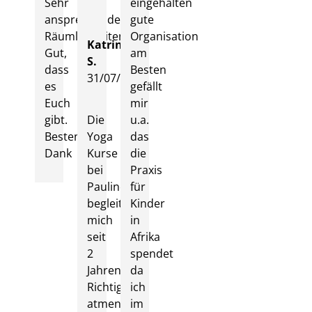
Sehr
eingehalten
ansprechende
gute
Räumlichkeiten.
Organisation
Katrin
Gut,
am
S.
dass
Besten
31/07/2024
es
gefällt
Euch
mir
gibt.
Die
u.a.
Besten
Yoga
das
Dank
Kurse
die
bei
Praxis
Pauline
für
begleiten
Kinder
mich
in
seit
Afrika
2
spendet
Jahren.
da
Richtig
ich
atmen
im