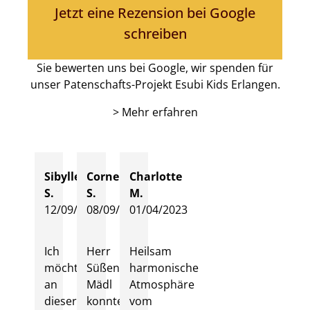
Jetzt eine Rezension bei Google
schreiben
Sie bewerten uns bei Google, wir spenden für
unser Patenschafts-Projekt Esubi Kids Erlangen.
> Mehr erfahren
Sibylle
Cornelius
Charlotte
S.
S.
M.
12/09/2024
08/09/2024
01/04/2023
Ich
Herr
Heilsam
möchte
Süßenbach-
harmonische
an
Mädl
Atmosphäre
dieser
konnte
vom