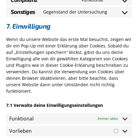
Consent
service
to
google-
Sonstiges
Gegenstand der Untersuchung
Consent
service
maps
to
complianz
7. Einwilligung
service
sonstiges
Wenn du unsere Website das erste Mal besuchst, zeigen wir
dir ein Pop-Up mit einer Erklärung über Cookies. Sobald du
auf „Einstellungen speichern“ klickst, gibst du uns deine
Einwilligung alle von dir gewählten Kategorien von Cookies
und Plugins wie in dieser Cookie-Erklärung beschrieben zu
verwenden. Du kannst die Verwendung von Cookies über
deinen Browser deaktivieren, aber bitte beachte, dass
unsere Website dann unter Umständen nicht richtig
funktioniert.
7.1 Verwalte deine Einwilligungseinstellungen
Funktional
Immer aktiv
Vorlieben
Vorlieb