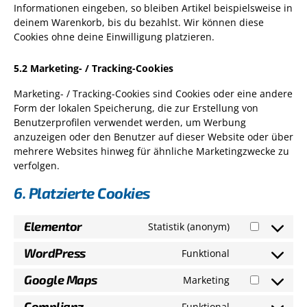
Informationen eingeben, so bleiben Artikel beispielsweise in
deinem Warenkorb, bis du bezahlst. Wir können diese
Cookies ohne deine Einwilligung platzieren.
5.2 Marketing- / Tracking-Cookies
Marketing- / Tracking-Cookies sind Cookies oder eine andere
Form der lokalen Speicherung, die zur Erstellung von
Benutzerprofilen verwendet werden, um Werbung
anzuzeigen oder den Benutzer auf dieser Website oder über
mehrere Websites hinweg für ähnliche Marketingzwecke zu
verfolgen.
6. Platzierte Cookies
Elementor
Statistik (anonym)
Consent
to
WordPress
Funktional
Consent
service
to
elementor
Google Maps
Marketing
Consent
service
to
wordpress
Complianz
Funktional