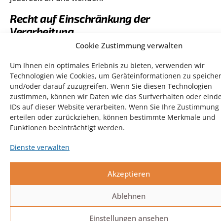
Recht auf Einschränkung der
Verarbeitung
Cookie Zustimmung verwalten
Sie haben das Recht, die Einschränkung der
Verarbeitung Ihrer personenbezogenen Daten zu
Um Ihnen ein optimales Erlebnis zu bieten, verwenden wir
verlangen. Hierzu können Sie sich jederzeit an uns
Technologien wie Cookies, um Geräteinformationen zu speiche
wenden. Das Recht auf Einschränkung der
und/oder darauf zuzugreifen. Wenn Sie diesen Technologien
Verarbeitung besteht in folgenden Fällen:
zustimmen, können wir Daten wie das Surfverhalten oder eind
IDs auf dieser Website verarbeiten. Wenn Sie Ihre Zustimmung 
Wenn Sie die Richtigkeit Ihrer bei uns gespeicherten
erteilen oder zurückziehen, können bestimmte Merkmale und
personenbezogenen Daten bestreiten, benötigen
Funktionen beeinträchtigt werden.
wir in der Regel Zeit, um dies zu überprüfen. Für die
Dienste verwalten
Dauer der Prüfung haben Sie das Recht, die
Einschränkung der Verarbeitung Ihrer
personenbezogenen Daten zu verlangen.
Akzeptieren
Wenn die Verarbeitung Ihrer personenbezogenen
Ablehnen
Daten unrechtmäßig geschah/geschieht, können
Sie statt der Löschung die Einschränkung der
Einstellungen ansehen