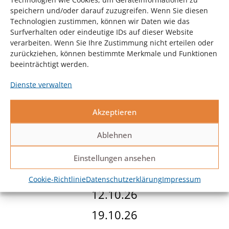
speichern und/oder darauf zuzugreifen. Wenn Sie diesen
Technologien zustimmen, können wir Daten wie das
Surfverhalten oder eindeutige IDs auf dieser Website
verarbeiten. Wenn Sie Ihre Zustimmung nicht erteilen oder
zurückziehen, können bestimmte Merkmale und Funktionen
beeinträchtigt werden.
Montag
Dienste verwalten
18:40 – 19:40
20:00 – 21:00
Akzeptieren
21.9.26
Ablehnen
28.9.26
Einstellungen ansehen
5.10.26
Cookie-Richtlinie
Datenschutzerklärung
Impressum
12.10.26
19.10.26