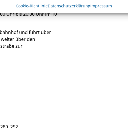
Cookie-Richtlinie
Datenschutzerklärung
Impressum
5:00 Uhr bis 20:00 Uhr im 10
sbahnhof und führt über
, weiter über den
rstraße zur
 289, 252