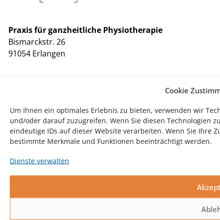
Praxis für ganzheitliche Physiotherapie
Bismarckstr. 26
91054 Erlangen
Telefon: 0 91 31 – 20 44 94
Cookie Zustim
Telefax: 0 91 31 – 20 21 69
E-Mail:
info@dieganzheitliche.de
Um Ihnen ein optimales Erlebnis zu bieten, verwenden wir Tec
und/oder darauf zuzugreifen. Wenn Sie diesen Technologien z
eindeutige IDs auf dieser Website verarbeiten. Wenn Sie Ihre 
bestimmte Merkmale und Funktionen beeinträchtigt werden.
Impressum
Datenschutz
Cookie-Richtlinie (EU)
Dienste verwalten
© 2026 Ganzheitliche Physiotherapie - Zentrum für Osteopathie
Akzept
Able