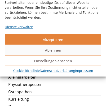
Surfverhalten oder eindeutige IDs auf dieser Website
verarbeiten. Wenn Sie Ihre Zustimmung nicht erteilen oder
zurückziehen, können bestimmte Merkmale und Funktionen
beeinträchtigt werden.
Gleichenfeld
Dienste verwalten
Akzeptieren
Organisation
Abrechnung
Ablehnen
Einstellungen ansehen
Unser Team
Cookie-Richtlinie
Datenschutzerklärung
Impressum
Alle Mitarbeiter
Physiotherapeuten
Osteopathen
Kursleitung