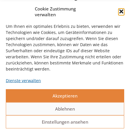
Mittwoch
Cookie Zustimmung
verwalten
17:40 – 18:40 h
Um Ihnen ein optimales Erlebnis zu bieten, verwenden wir
Technologien wie Cookies, um Geräteinformationen zu
speichern und/oder darauf zuzugreifen. Wenn Sie diesen
16.9.26
Technologien zustimmen, können wir Daten wie das
Surfverhalten oder eindeutige IDs auf dieser Website
23.9.26
verarbeiten. Wenn Sie Ihre Zustimmung nicht erteilen oder
zurückziehen, können bestimmte Merkmale und Funktionen
30.9.26
beeinträchtigt werden.
7.10.26
Dienste verwalten
14.10.26
Akzeptieren
21.10.26
Ablehnen
28.10.26 oder 4.11.26
Einstellungen ansehen
11.11.26